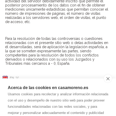
actividad del servidor debidamente inscrito que permite el
posterior procesamiento de los datos con el fin de obtener
mediciones únicamente estadísticas que permitan conocer el
número de impresiones de páginas, el número de visitas
realizadas a los servidores web, el orden de visitas, el punto
de acceso, etc.
4. LEY APLICABLE Y JURISDICCIÓN
Para la resolución de todas las controversias o cuestiones
relacionadas con el presente sitio web o delas actividades en
él desarrolladas, será de aplicación la legislación española, a
la que se someten expresamente las partes, siendo
competentes para la resolución de todos los conflictos
derivados o relacionados con su uso los Juzgados y
Tribunales más cercanos a - (), España.
EN
Acerca de las cookies en casamoreno.es
649.980.285
Usamos cookies para recolectar y analizar información relacionada
con el uso y desempeño de nuestro sitio web para poder proveer
info@
casamoreno.es
funcionalidades relacionadas con las redes sociales, y para
Dirección
mejorar y personalizar adecuadamente el contenido y publicidad
Calle Morondoa nº 7